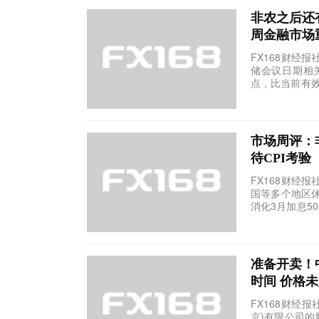
非农之后还
周金融市场
FX168财经
储会议日期相
点，比当前有效
市场周评：
待CPI考验
FX168财经
国等多个地区
消化3月加息50
准备开卖！中
时间 价格
FX168财经
京)有限公司的新