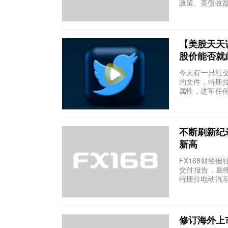
政策、美债收益
【美股天天
股价能否就
今天有一只社
的文件，特斯
属性，进军任何
不断刷新纪
新高
FX168财经报
交付报告，最
特斯拉电动汽车总
修订海外上