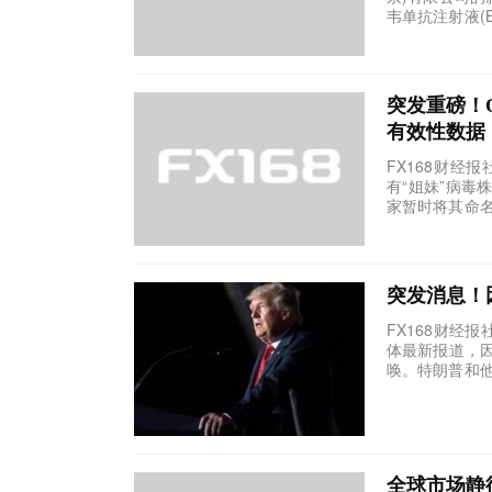
韦单抗注射液(BR
突发重磅！Om
有效性数据
FX168财经
有“姐妹”病
家暂时将其命名为O
突发消息！
FX168财经
体最新报道，因旗
唤。特朗普和他
全球市场静