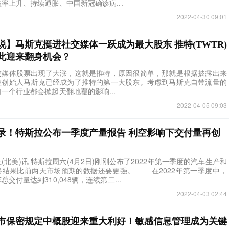
率上升、持续通胀、中国新冠确诊病...
2022-04-30 09:01
说】马斯克挺进社交媒体一跃成为最大股东 推特(TWTR)
此迎来翻身机会？
交媒体股票出现了大涨，这就是推特，原因很简单，那就是根据披露出来
拉创始人马斯克已经成为了推特的第一大股东。考虑到马斯克自带流量的
一个行业都会掀起天翻地覆的影响...
2022-04-05 09:03
录！特斯拉公布一季度产量报告 利空影响下交付量再创
社(北美)讯 特斯拉周六(4月2日)刚刚公布了2022年第一季度的汽车生产和
终结果比前两天市场预期的数据还要更强。 在2022年第一季度中，
交付量达到310,048辆，连续第二...
2022-04-03 02:44
市保密规定中概股迎来重大利好！敏感信息管理成为关键