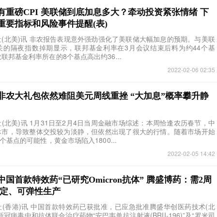
有重磅CPI 美联储到底加息多大？牵动投资紧张情绪 下
重要指标和风险事件提醒(表)
报社(北美)讯 非农报告表现意外强劲强化了美联储大幅加息的预期。与美联
关的隔夜指数掉期显示，联邦基金利率在3月会议结束后料为约44个基
联邦基金利率所在的8个基点高出约36...
2022-02-06 02:35
非农大礼包依然难阻美元周线重挫 “大加息”概率攀升静
报社(北美)讯 1月31日至2月4日当周金融市场综述：本周恰逢农历春节，中
休市，导致整体交投较为淡静，但依然出现了很大的行情。随着市场开始
个基点的可能性，黄金市场陷入1800...
2022-02-05 14:42
国首款特效药“已研究Omicron抗体” 腾盛博药：需2周
未定、可弹性生产
报社(香港)讯 中国首款特效药已获批准，已应急批准腾盛华创医药技术(北
冠病毒中和抗体联合治疗药物“安巴韦单抗注射液(BRII-196)”及“罗米司