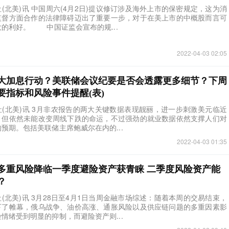
报社(北美)讯 中国周六(4月2日)提议修订涉及海外上市的保密规定，这为消
监督方面合作的法律障碍迈出了重要一步，对于在美上市的中概股而言可
的利好。 中国证监会宣布的规...
2022-04-03 02:05
大加息行动？美联储会议纪要是否会透露更多细节？下周
要指标和风险事件提醒(表)
报社(北美)讯 3月非农报告的两大关键数据表现靓丽，进一步刺激美元临近
，但依然未能改变周线下跌的命运，不过强劲的就业数据依然支撑人们对
预期。包括美联储主席鲍威尔在内的...
2022-04-03 01:35
多重风险降临一季度避险资产获青睐 二季度风险资产能
？
报社(北美)讯 3月28日至4月1日当周金融市场综述：随着本周的交易结束，
下了帷幕，俄乌战争、油价高涨、通胀风险以及供应链问题的多重因素影
情绪受到明显的抑制，而避险资产则...