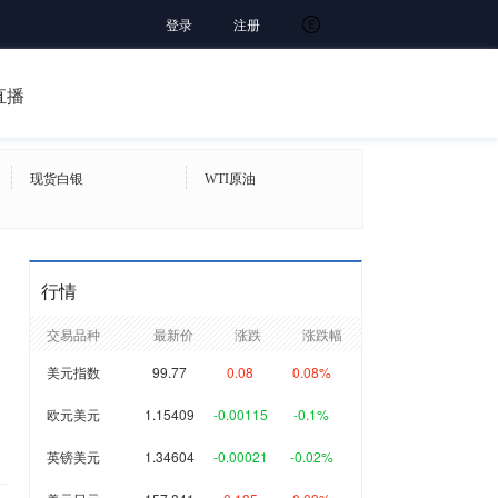
登录
注册
直播
现货白银
WTI原油
行情
交易品种
最新价
涨跌
涨跌幅
美元指数
99.77
0.08
0.08%
欧元美元
1.15409
-0.00115
-0.1%
英镑美元
1.34604
-0.00021
-0.02%