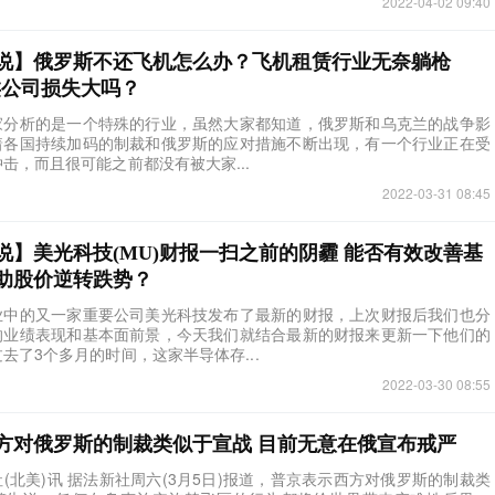
2022-04-02 09:40
说】俄罗斯不还飞机怎么办？飞机租赁行业无奈躺枪
这类公司损失大吗？
家分析的是一个特殊的行业，虽然大家都知道，俄罗斯和乌克兰的战争影
着各国持续加码的制裁和俄罗斯的应对措施不断出现，有一个行业正在受
击，而且很可能之前都没有被大家...
2022-03-31 08:45
说】美光科技(MU)财报一扫之前的阴霾 能否有效改善基
助股价逆转跌势？
业中的又一家重要公司美光科技发布了最新的财报，上次财报后我们也分
的业绩表现和基本面前景，今天我们就结合最新的财报来更新一下他们的
去了3个多月的时间，这家半导体存...
2022-03-30 08:55
方对俄罗斯的制裁类似于宣战 目前无意在俄宣布戒严
报社(北美)讯 据法新社周六(3月5日)报道，普京表示西方对俄罗斯的制裁类