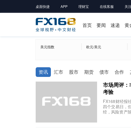
桌面快捷
APP
理财宝
在线客服
关
首页
要闻
速递
黄
美元指数
欧元/美元
资讯
汇市
股市
期货
债市
合作
市场周评：
考验
FX168财经
四个交易日，
经，风险资产除