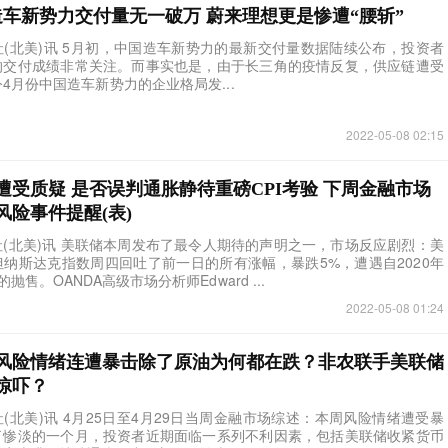
造车新势力交付量无一破万 蔚来理想更是惨遭“腰斩”
报社(北美)讯 5月初，中国造车新势力的最新交付量数据陆续公布，投资者
的交付成绩非常关注。而事实也是，由于长三角的疫情反复，供应链遭受
4月份中国造车新势力的企业格局发...
2022-05-08 02:15
遭受质疑 是否误判通胀静待重磅CPI考验 下周金融市场
风险事件提醒(表)
报社(北美)讯 美联储本周发布了最令人期待的声明之一，市场反应剧烈：美
纳斯达克指数周四回吐了前一日的所有涨幅，暴跌5%，遭遇自2020年
抛售。OANDA高级市场分析师Edward ...
2022-05-08 01:24
风险情绪连遭暴击除了原油为何都在跌？非农联手美联储
惊吓？
报社(北美)讯 4月25日至4月29日当周金融市场综述：本周风险情绪遭受暴
了惨淡的一个月，投资者近期面临一系列不利因素，包括美联储收紧货币