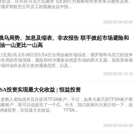
警告说，任何在乌克兰实施禁飞区的行为都将给世界带来灾难性后果。
罗斯航空公司员工的视频会议中指...
2022-03-06 02:34
俄乌局势、加息及缩表、非农报告 联手掀起市场避险和
金油一山更比一山高
报社(北美)讯 2月28日至3月4日当周金融市场综述：俄罗斯和乌克兰的战争
着本周的市场情绪，避险和对冲通胀依然是市场的两大主题。虽然美联储
场对油价走高引发的通胀恐慌，以及...
2022-03-05 10:15
SA投资实现最大化收益 | 恒益投资
多数人都知道并且在使用TFSA账户。不过，如果大家只把TFSA账户看
储蓄账户，那可以说损失了一个亿。今天，我们就来向大家介绍一下，如
SA做投资，实现最大化收益。 TFSA...
2022-03-03 04:38