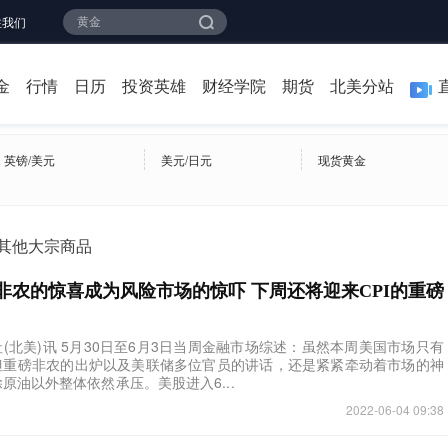
注我们
金
行情
日历
投资英雄
财经学院
期货
北美分站
英镑/美元
美元/日元
现货黄金
其他大宗商品
非农的惊喜成为风险市场的惊吓 下周还将迎来CPI的重磅
报社(北美)讯 5月30日至6月3日当周金融市场综述：虽然本周美国市场只有
但重磅非农的出炉以及美联储多位官员的讲话，还是紧紧牵动着市场的神
原油以外整体依然承压。美股进入6...
2022-06-04 09:38