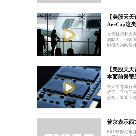
【美股天天
AerCap
今天我想和大
响颇大，但随
到很大的风险冲
【美股天天
本面前景帮
今天半导体行
析了一下他们
分析，看看又过
普京表示西
FX168财经