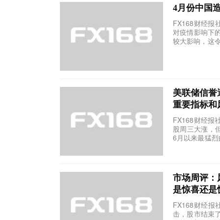
4月份中国
FX168财经
对疫情影响下
较大影响，这令
美联储信誉
重要指标和
FX168财经
股周三大涨，但
6月以来最猛烈的
市场周评：
是惊喜还是
FX168财经
击，股市结束