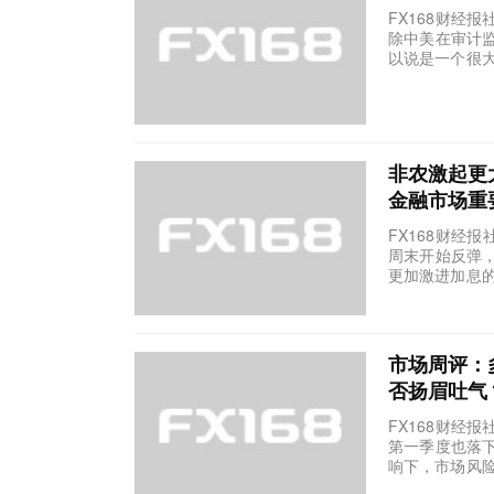
FX168财经
除中美在审计
以说是一个很大
非农激起更
金融市场重
FX168财经
周末开始反弹
更加激进加息的
市场周评：
否扬眉吐气
FX168财经
第一季度也落
响下，市场风险