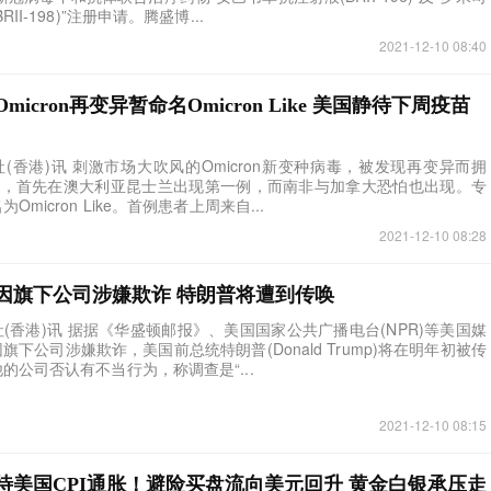
II-198)”注册申请。腾盛博...
2021-12-10 08:40
icron再变异暂命名Omicron Like 美国静待下周疫苗
报社(香港)讯 刺激市场大吹风的Omicron新变种病毒，被发现再变异而拥
毒株，首先在澳大利亚昆士兰出现第一例，而南非与加拿大恐怕也出现。专
micron Like。首例患者上周来自...
2021-12-10 08:28
因旗下公司涉嫌欺诈 特朗普将遭到传唤
报社(香港)讯 据据《华盛顿邮报》、美国国家公共广播电台(NPR)等美国媒
下公司涉嫌欺诈，美国前总统特朗普(Donald Trump)将在明年初被传
的公司否认有不当行为，称调查是“...
2021-12-10 08:15
待美国CPI通胀！避险买盘流向美元回升 黄金白银承压走