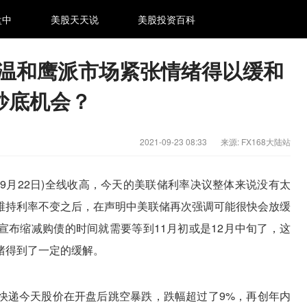
盘中
美股天天说
美股投资百科
温和鹰派市场紧张情绪得以缓和
了抄底机会？
2021-09-23 08:33
来源:
FX168大陆站
9月22日)全线收高，今天的美联储利率决议整体来说没有太
维持利率不变之后，在声明中美联储再次强调可能很快会放缓
宣布缩减购债的时间就需要等到11月初或是12月中旬了，这
绪得到了一定的缓解。
邦快递今天股价在开盘后跳空暴跌，跌幅超过了9%，再创年内