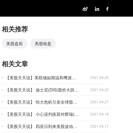
相关推荐
美股盘前
美股收盘
相关文章
【美股天天说】美联储如期温和鹰派市场紧张情绪得以缓和 联邦快递(FDX)是否出现了抄底机会？
2021.09.23
【美股天天说】 迪士尼(DIS)股价大跌是更大的前兆？还是开倒车接人？一切还要从基本面前景入手
2021.09.22
【美股天天说】 恒大危机引发全球股市黑色星期一 美股投资者真的需要慌吗？
2021.09.21
【美股天天说】 小心误判疫苗对辉瑞(PFE)股价的影响 这是劣势？或许也会是很大优势
2021.09.18
【美股天天说】 四巫日到来美股波动恐将放大 ARK持续减仓 特斯拉(TSLA)长期仍看好但短期目标在哪？
2021.09.17